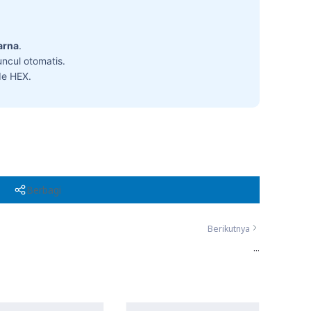
arna
.
ncul otomatis.
de HEX.
Berbagi
Berikutnya
...