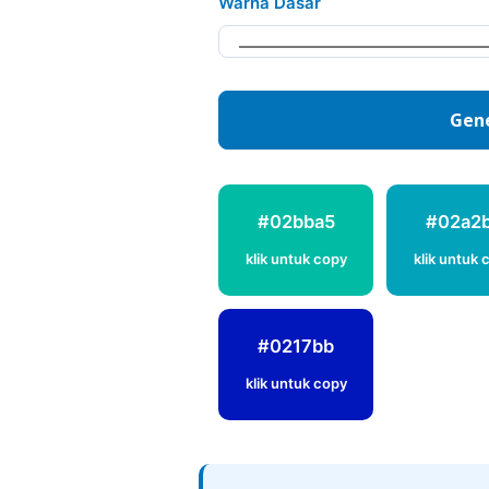
Warna Dasar
Gene
#02bba5
#02a2
klik untuk copy
klik untuk 
#0217bb
klik untuk copy