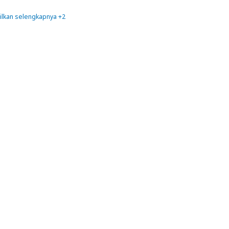
lkan selengkapnya +2
Pendidikan
SEO