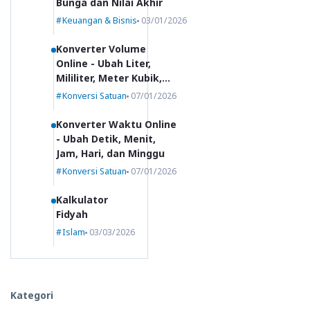
Bunga dan Nilai Akhir
Keuangan & Bisnis
03/01/2026
Konverter Volume
Online - Ubah Liter,
Mililiter, Meter Kubik,
dan Lainnya
Konversi Satuan
07/01/2026
Konverter Waktu Online
- Ubah Detik, Menit,
Jam, Hari, dan Minggu
Konversi Satuan
07/01/2026
Kalkulator
Fidyah
Islam
03/03/2026
Kategori